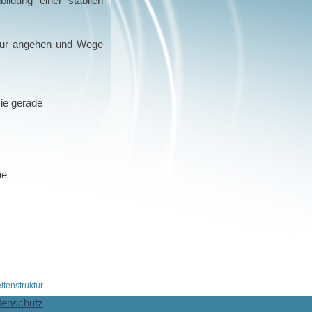
ildung einer stabilen
ultur angehen und Wege
sie gerade
ie
itenstruktur
tenschutz