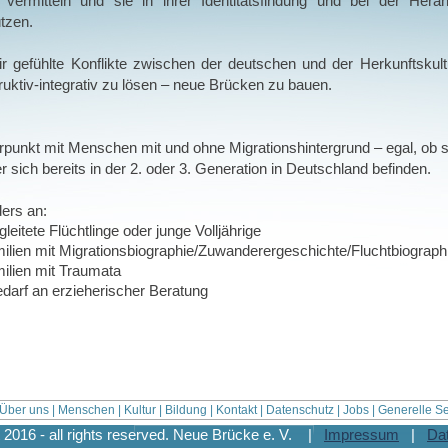
vermitteln und sie in ihrer Identitätsfindung und bei der Heranb
ützen.
ir gefühlte Konflikte zwischen der deutschen und der Herkunftsk
ruktiv-integrativ zu lösen – neue Brücken zu bauen.
rpunkt mit Menschen mit und ohne Migrationshintergrund – egal, ob 
 sich bereits in der 2. oder 3. Generation in Deutschland befinden.
ers an:
leitete Flüchtlinge oder junge Volljährige
ien mit Migrationsbiographie/Zuwanderergeschichte/Fluchtbiograph
lien mit Traumata
edarf an erzieherischer Beratung
Über uns
|
Menschen
|
Kultur
|
Bildung
|
Kontakt
|
Datenschutz
|
Jobs
|
Generelle Se
 2016 - all rights reserved. Neue Brücke e. V. |
Impressum
|
Da