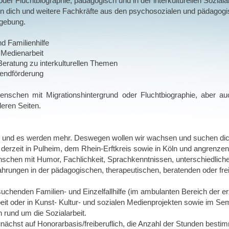
oder Fluchtbiographie, pädagogisch und in der interkulturellen Soziala
en dich und weitere Fachkräfte aus den psychosozialen und pädagogis
gebung.
d Familienhilfe
 Medienarbeit
Beratung
zu interkulturellen Themen
gendförderung
enschen mit Migrationshintergrund oder Fluchtbiographie, aber au
deren Seiten.
n, und es werden mehr. Deswegen wollen wir wachsen und suchen dic
derzeit in Pulheim, dem Rhein-Erftkreis sowie in Köln und angrenze
schen mit Humor, Fachlichkeit, Sprachkenntnissen, unterschiedliche
ahrungen in der pädagogischen, therapeutischen, beratenden oder fr
suchenden Familien- und Einzelfallhilfe (im ambulanten Bereich der erz
eit oder in Kunst- Kultur- und sozialen Medienprojekten sowie im Se
n rund um die Sozialarbeit.
unächst auf Honorarbasis/freiberuflich, die Anzahl der Stunden bes