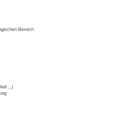
ogischen Bereich
eli ...)
dung