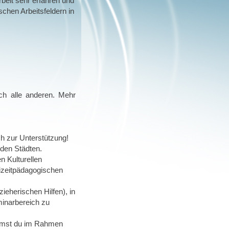
rbeit sehr erfahren und
chen Arbeitsfeldern in
ch alle anderen. Mehr
h zur Unterstützung!
nden Städten.
n Kulturellen
eizeitpädagogischen
ieherischen Hilfen), in
minarbereich zu
timmst du im Rahmen