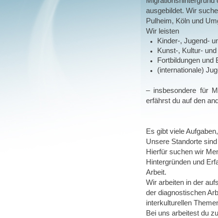
Migrationshintergrund 
ausgebildet. Wir such
Pulheim, Köln und Um
Wir
leisten
Kinder-, Jugend- un
Kunst-, Kultur- und
Fortbildungen und 
(internationale) Ju
–
insbesondere für M
erfährst du auf den an
Es gibt viele Aufgabe
Unsere Standorte sind 
Hierfür suchen wir Men
Hintergründen und Erf
Arbeit.
Wir arbeiten in der auf
der diagnostischen Arb
interkulturellen Theme
Bei uns arbeitest du z