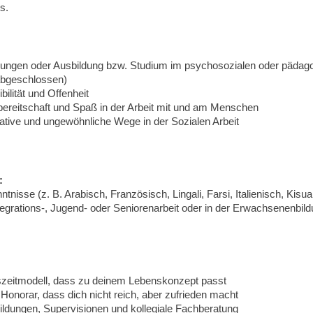
s.
ungen oder Ausbildung bzw. Studium im psychosozialen oder pädag
abgeschlossen)
ibilität und Offenheit
tzbereitschaft und Spaß in der Arbeit mit und am Menschen
eative und ungewöhnliche Wege in der Sozialen Arbeit
:
ntnisse
(z. B. Arabisch, Französisch, Lingali, Farsi, Italienisch, Kisuah
ntegrations-, Jugend- oder Seniorenarbeit oder in der Erwachsenenbil
itszeitmodell, dass zu deinem Lebenskonzept passt
Honorar, dass dich nicht reich, aber zufrieden macht
ldungen, Supervisionen und kollegiale Fachberatung