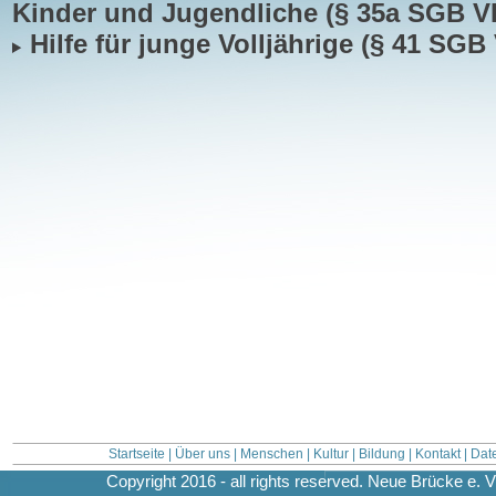
Kinder und Jugendliche (§ 35a SGB VI
Hilfe für junge Volljährige (§ 41 SGB V
Startseite
|
Über uns
|
Menschen
|
Kultur
|
Bildung
|
Kontakt
|
Dat
Copyright 2016 - all rights reserved. Neue Brücke e