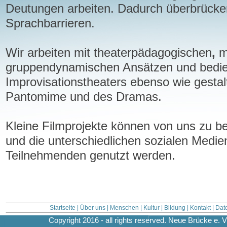
Deutungen arbeiten. Dadurch überbrücke
Sprachbarrieren.
Wir arbeiten mit theaterpädagogischen
,
m
gruppendynamischen Ansätzen und bedi
Improvisationstheaters ebenso wie gestal
Pantomime und des Dramas.
Kleine Filmprojekte können von uns zu be
und die unterschiedlichen sozialen Medien
Teilnehmenden genutzt werden.
Startseite
|
Über uns
|
Menschen
|
Kultur
|
Bildung
|
Kontakt
|
Dat
Copyright 2016 - all rights reserved. Neue Brücke e